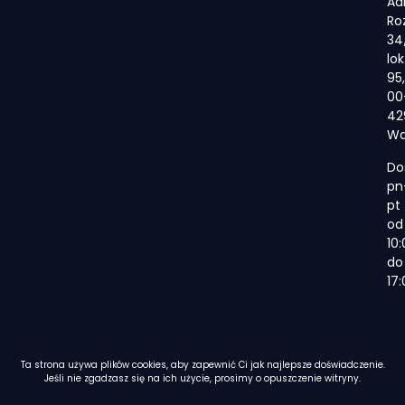
Ad
Ro
34
lok
95,
00
42
Wa
Do
pn
pt
od
10
do
17
Ta strona używa plików cookies, aby zapewnić Ci jak najlepsze doświadczenie.
Jeśli nie zgadzasz się na ich użycie, prosimy o opuszczenie witryny.