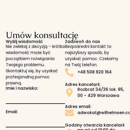
Umów konsultację
Wyślij wiadomość
Zadzwoń do nas
Nie zwlekaj z decyzją – krótka
Bezpośredni kontakt to
wiadomość może być
najszybszy sposób, by
początkiem rozwiązania
uzyskać pomoc. Czekamy
Twojego problemu.
na Twój telefon.
Skontaktuj się, by uzyskać
+48 508 920 164
profesjonalną pomoc
prawną.
Adres kancelarii:
Imie i nazwisko:
Rozbrat 34/36 lok. 95,
00 – 429 Warszawa
Adres email:
Email:
adwokat@wilhelmsen.co
Godziny otwarcia kancelarii
pn-pt od 10:00 do